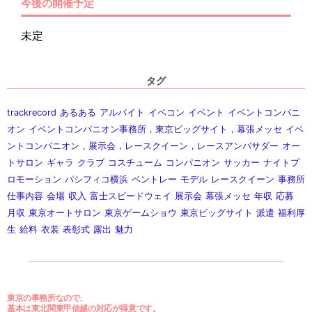
今後の開催予定
未定
タグ
trackrecord
あるある
アルバイト
イベコン
イベント
イベントコンパニ
オン
イベントコンパニオン事務所，東京ビッグサイト，幕張メッセ
イベ
ントコンパニオン，展示会，レースクイーン，レースアンバサダー
オー
トサロン
ギャラ
クラブ
コスチューム
コンパニオン
サッカー
ナイトプ
ロモーション
パシフィコ横浜
ベントレー
モデル
レースクイーン
事務所
仕事内容
会場
収入
富士スピードウェイ
展示会
幕張メッセ
年収
応募
月収
東京オートサロン
東京ゲームショウ
東京ビッグサイト
派遣
福利厚
生
給料
衣装
表彰式
露出
魅力
東京の事務所なので、
基本は東北関東甲信越の対応が得意です。