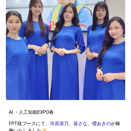
AI ・人工知能EXPO春
FPT様ブースにて、
市原菜乃
、
葵さな
、
櫻あきの
が稼
働いたしました