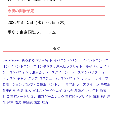
今後の開催予定
2026年8月5日（水）～6日（木）
場所：東京国際フォーラム
タグ
trackrecord
あるある
アルバイト
イベコン
イベント
イベントコンパニ
オン
イベントコンパニオン事務所，東京ビッグサイト，幕張メッセ
イベ
ントコンパニオン，展示会，レースクイーン，レースアンバサダー
オー
トサロン
ギャラ
クラブ
コスチューム
コンパニオン
サッカー
ナイトプ
ロモーション
パシフィコ横浜
ベントレー
モデル
レースクイーン
事務所
仕事内容
会場
収入
富士スピードウェイ
展示会
幕張メッセ
年収
応募
月収
東京オートサロン
東京ゲームショウ
東京ビッグサイト
派遣
福利厚
生
給料
衣装
表彰式
露出
魅力