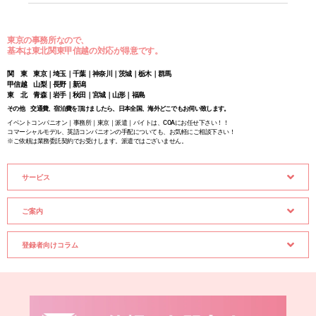
東京の事務所なので、
基本は東北関東甲信越の対応が得意です。
関 東 東京｜埼玉｜千葉｜神奈川｜茨城｜栃木｜群馬
甲信越 山梨｜長野｜新潟
東 北 青森｜岩手｜秋田｜宮城｜山形｜福島
その他 交通費、宿泊費を頂けましたら、日本全国、海外どこでもお伺い致します。
イベントコンパニオン｜事務所｜東京｜派遣｜バイトは、COAにお任せ下さい！！
コマーシャルモデル、英語コンパニオンの手配についても、お気軽にご相談下さい！
※ご依頼は業務委託契約でお受けします。派遣ではございません。
サービス
ご案内
登録者向けコラム