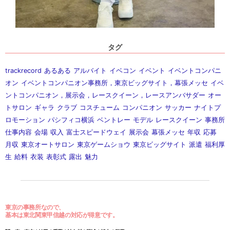
タグ
trackrecord
あるある
アルバイト
イベコン
イベント
イベントコンパニ
オン
イベントコンパニオン事務所，東京ビッグサイト，幕張メッセ
イベ
ントコンパニオン，展示会，レースクイーン，レースアンバサダー
オー
トサロン
ギャラ
クラブ
コスチューム
コンパニオン
サッカー
ナイトプ
ロモーション
パシフィコ横浜
ベントレー
モデル
レースクイーン
事務所
仕事内容
会場
収入
富士スピードウェイ
展示会
幕張メッセ
年収
応募
月収
東京オートサロン
東京ゲームショウ
東京ビッグサイト
派遣
福利厚
生
給料
衣装
表彰式
露出
魅力
東京の事務所なので、
基本は東北関東甲信越の対応が得意です。