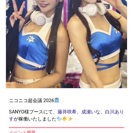
ニコニコ超会議 2026
SANYO様ブースにて、
藤井咲希
、
成瀬いな
、
白川あり
す
が稼働いたしました
イベント概要