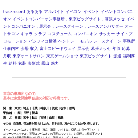
trackrecord
あるある
アルバイト
イベコン
イベント
イベントコンパニ
オン
イベントコンパニオン事務所，東京ビッグサイト，幕張メッセ
イベ
ントコンパニオン，展示会，レースクイーン，レースアンバサダー
オー
トサロン
ギャラ
クラブ
コスチューム
コンパニオン
サッカー
ナイトプ
ロモーション
パシフィコ横浜
ベントレー
モデル
レースクイーン
事務所
仕事内容
会場
収入
富士スピードウェイ
展示会
幕張メッセ
年収
応募
月収
東京オートサロン
東京ゲームショウ
東京ビッグサイト
派遣
福利厚
生
給料
衣装
表彰式
露出
魅力
東京の事務所なので、
基本は東北関東甲信越の対応が得意です。
関 東 東京｜埼玉｜千葉｜神奈川｜茨城｜栃木｜群馬
甲信越 山梨｜長野｜新潟
東 北 青森｜岩手｜秋田｜宮城｜山形｜福島
その他 交通費、宿泊費を頂けましたら、日本全国、海外どこでもお伺い致します。
イベントコンパニオン｜事務所｜東京｜派遣｜バイトは、COAにお任せ下さい！！
コマーシャルモデル、英語コンパニオンの手配についても、お気軽にご相談下さい！
※ご依頼は業務委託契約でお受けします。派遣ではございません。