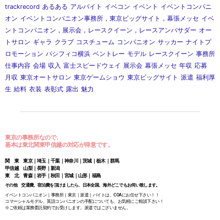
trackrecord
あるある
アルバイト
イベコン
イベント
イベントコンパニ
オン
イベントコンパニオン事務所，東京ビッグサイト，幕張メッセ
イベ
ントコンパニオン，展示会，レースクイーン，レースアンバサダー
オー
トサロン
ギャラ
クラブ
コスチューム
コンパニオン
サッカー
ナイトプ
ロモーション
パシフィコ横浜
ベントレー
モデル
レースクイーン
事務所
仕事内容
会場
収入
富士スピードウェイ
展示会
幕張メッセ
年収
応募
月収
東京オートサロン
東京ゲームショウ
東京ビッグサイト
派遣
福利厚
生
給料
衣装
表彰式
露出
魅力
東京の事務所なので、
基本は東北関東甲信越の対応が得意です。
関 東 東京｜埼玉｜千葉｜神奈川｜茨城｜栃木｜群馬
甲信越 山梨｜長野｜新潟
東 北 青森｜岩手｜秋田｜宮城｜山形｜福島
その他 交通費、宿泊費を頂けましたら、日本全国、海外どこでもお伺い致します。
イベントコンパニオン｜事務所｜東京｜派遣｜バイトは、COAにお任せ下さい！！
コマーシャルモデル、英語コンパニオンの手配についても、お気軽にご相談下さい！
※ご依頼は業務委託契約でお受けします。派遣ではございません。