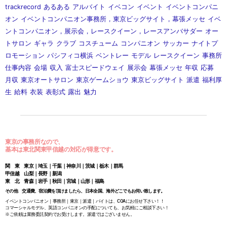
trackrecord
あるある
アルバイト
イベコン
イベント
イベントコンパニ
オン
イベントコンパニオン事務所，東京ビッグサイト，幕張メッセ
イベ
ントコンパニオン，展示会，レースクイーン，レースアンバサダー
オー
トサロン
ギャラ
クラブ
コスチューム
コンパニオン
サッカー
ナイトプ
ロモーション
パシフィコ横浜
ベントレー
モデル
レースクイーン
事務所
仕事内容
会場
収入
富士スピードウェイ
展示会
幕張メッセ
年収
応募
月収
東京オートサロン
東京ゲームショウ
東京ビッグサイト
派遣
福利厚
生
給料
衣装
表彰式
露出
魅力
東京の事務所なので、
基本は東北関東甲信越の対応が得意です。
関 東 東京｜埼玉｜千葉｜神奈川｜茨城｜栃木｜群馬
甲信越 山梨｜長野｜新潟
東 北 青森｜岩手｜秋田｜宮城｜山形｜福島
その他 交通費、宿泊費を頂けましたら、日本全国、海外どこでもお伺い致します。
イベントコンパニオン｜事務所｜東京｜派遣｜バイトは、COAにお任せ下さい！！
コマーシャルモデル、英語コンパニオンの手配についても、お気軽にご相談下さい！
※ご依頼は業務委託契約でお受けします。派遣ではございません。