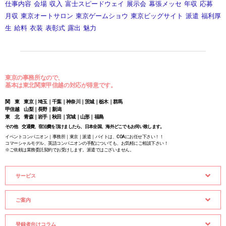
仕事内容
会場
収入
富士スピードウェイ
展示会
幕張メッセ
年収
応募
月収
東京オートサロン
東京ゲームショウ
東京ビッグサイト
派遣
福利厚
生
給料
衣装
表彰式
露出
魅力
東京の事務所なので、
基本は東北関東甲信越の対応が得意です。
関 東 東京｜埼玉｜千葉｜神奈川｜茨城｜栃木｜群馬
甲信越 山梨｜長野｜新潟
東 北 青森｜岩手｜秋田｜宮城｜山形｜福島
その他 交通費、宿泊費を頂けましたら、日本全国、海外どこでもお伺い致します。
イベントコンパニオン｜事務所｜東京｜派遣｜バイトは、COAにお任せ下さい！！
コマーシャルモデル、英語コンパニオンの手配についても、お気軽にご相談下さい！
※ご依頼は業務委託契約でお受けします。派遣ではございません。
サービス
ご案内
登録者向けコラム