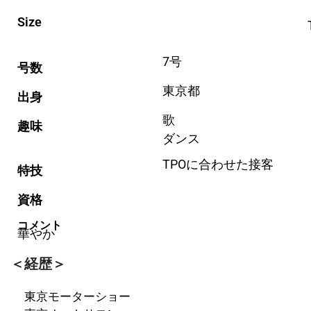
Size
7号
号数
東京都
出身
歌
趣味
ダンス
TPOに合わせた接客
特技
資格
コメント
華やか
＜経歴＞
東京モーターショー