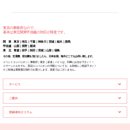
東京の事務所なので、
基本は東北関東甲信越の対応が得意です。
関 東 東京｜埼玉｜千葉｜神奈川｜茨城｜栃木｜群馬
甲信越 山梨｜長野｜新潟
東 北 青森｜岩手｜秋田｜宮城｜山形｜福島
その他 交通費、宿泊費を頂けましたら、日本全国、海外どこでもお伺い致します。
イベントコンパニオン｜事務所｜東京｜派遣｜バイトは、COAにお任せ下さい！！
コマーシャルモデル、英語コンパニオンの手配についても、お気軽にご相談下さい！
※ご依頼は業務委託契約でお受けします。派遣ではございません。
サービス
ご案内
登録者向けコラム