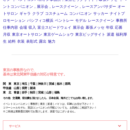
ントコンパニオン，展示会，レースクイーン，レースアンバサダー
オー
トサロン
ギャラ
クラブ
コスチューム
コンパニオン
サッカー
ナイトプ
ロモーション
パシフィコ横浜
ベントレー
モデル
レースクイーン
事務所
仕事内容
会場
収入
富士スピードウェイ
展示会
幕張メッセ
年収
応募
月収
東京オートサロン
東京ゲームショウ
東京ビッグサイト
派遣
福利厚
生
給料
衣装
表彰式
露出
魅力
東京の事務所なので、
基本は東北関東甲信越の対応が得意です。
関 東 東京｜埼玉｜千葉｜神奈川｜茨城｜栃木｜群馬
甲信越 山梨｜長野｜新潟
東 北 青森｜岩手｜秋田｜宮城｜山形｜福島
その他 交通費、宿泊費を頂けましたら、日本全国、海外どこでもお伺い致します。
イベントコンパニオン｜事務所｜東京｜派遣｜バイトは、COAにお任せ下さい！！
コマーシャルモデル、英語コンパニオンの手配についても、お気軽にご相談下さい！
※ご依頼は業務委託契約でお受けします。派遣ではございません。
サービス