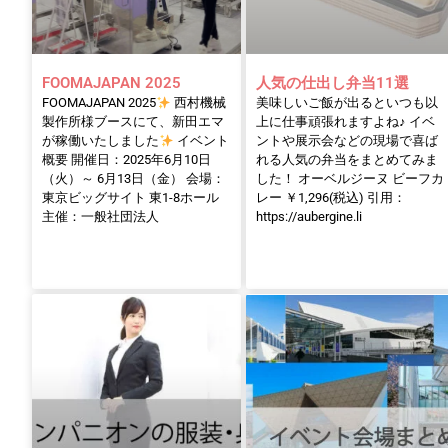
FOOMAJAPAN 2025
人気の仕出し弁当11選
FOOMAJAPAN 2025
西村機械
美味しいご飯が出るといつも以
製作所様ブースにて、新田エマ
上に仕事頑張れますよね♪ イベ
が稼働いたしました
イベント
ントや展示会などの現場で喜ば
概要 開催日：2025年6月10日
れる人気の弁当をまとめてみま
（火）～ 6月13日（金） 会場：
した！ オーベルジーヌ ビーフカ
東京ビッグサイト 東1-8ホール
レー ￥1,296(税込) 引用：
主催：一般社団法人
https://aubergine.li